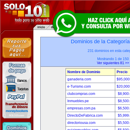
Dominios de la Categoría
231 dominios en esta categ
Mostrando 1 de 150
Ver siguientes 81 >>
Nombre de Dominio
Precio
ganaderia.com
$95,000
e-Turismo.com
$20,000
clubcompras.com
$8,900
Inmuebles.pe
$8,500
empresas.com.pa
$6,500
DirectoDeFabrica.com
$5,999
directoriousa.com
$5,500