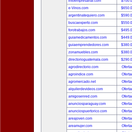
infoempresarial.com
$700.
e-Vinos.com
$650.
argentinatequiero.com
$590.
buscaexperto.com
$550.
forotrabajos.com
$495.
guiamedicamentos.com
$449.
guiaemprendedores.com
$380.
zonamuebles.com
$380.
directorioguatemala.com
$290.
agrodirectorio.com
Oferta
agroindice.com
Oferta
agromercado.net
Oferta
alquilerdevideos.com
Oferta
amigosenred.com
Oferta
anunciosparaguay.com
Oferta
anunciospuertorico.com
Oferta
areajoven.com
Oferta
areamujer.com
Oferta