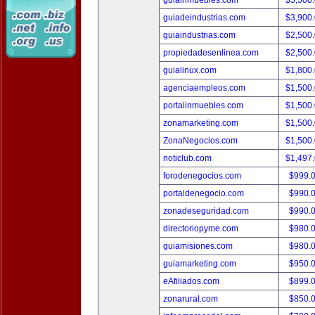
guiainmuebles.com
$5,500
guiadeindustrias.com
$3,900
guiaindustrias.com
$2,500
propiedadesenlinea.com
$2,500
guialinux.com
$1,800
agenciaempleos.com
$1,500
portalinmuebles.com
$1,500
zonamarketing.com
$1,500
ZonaNegocios.com
$1,500
noticlub.com
$1,497
forodenegocios.com
$999.
portaldenegocio.com
$990.
zonadeseguridad.com
$990.
directoriopyme.com
$980.
guiamisiones.com
$980.
guiamarketing.com
$950.
eAfiliados.com
$899.
zonarural.com
$850.