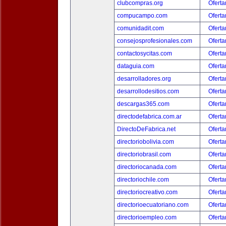
clubcompras.org
Oferta
compucampo.com
Oferta
comunidadit.com
Oferta
consejosprofesionales.com
Oferta
contactosycitas.com
Oferta
dataguia.com
Oferta
desarrolladores.org
Oferta
desarrollodesitios.com
Oferta
descargas365.com
Oferta
directodefabrica.com.ar
Oferta
DirectoDeFabrica.net
Oferta
directoriobolivia.com
Oferta
directoriobrasil.com
Oferta
directoriocanada.com
Oferta
directoriochile.com
Oferta
directoriocreativo.com
Oferta
directorioecuatoriano.com
Oferta
directorioempleo.com
Oferta