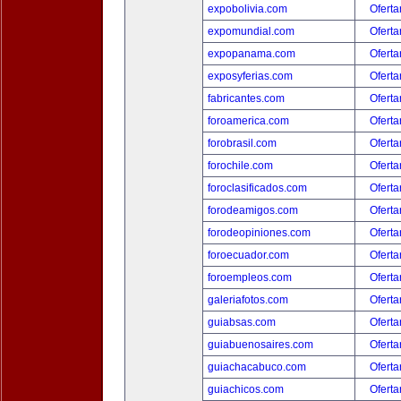
expobolivia.com
Oferta
expomundial.com
Oferta
expopanama.com
Oferta
exposyferias.com
Oferta
fabricantes.com
Oferta
foroamerica.com
Oferta
forobrasil.com
Oferta
forochile.com
Oferta
foroclasificados.com
Oferta
forodeamigos.com
Oferta
forodeopiniones.com
Oferta
foroecuador.com
Oferta
foroempleos.com
Oferta
galeriafotos.com
Oferta
guiabsas.com
Oferta
guiabuenosaires.com
Oferta
guiachacabuco.com
Oferta
guiachicos.com
Oferta