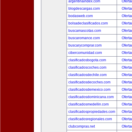
argentinaindex.com
Oferta
blogdescargas.com
Oferta
bodasweb.com
Oferta
bolsadeclasificados.com
Oferta
buscamascotas.com
Oferta
buscaromance.com
Oferta
buscarycomprar.com
Oferta
cibercomunidad.com
Oferta
clasificadosbogota.com
Oferta
clasificadoscoches.com
Oferta
clasificadosdechile.com
Oferta
clasificadosdecoches.com
Oferta
clasificadosdemexico.com
Oferta
clasificadosdominicana.com
Oferta
clasificadosmedellin.com
Oferta
clasificadospropiedades.com
Oferta
clasificadosregionales.com
Oferta
clubcompras.net
Oferta