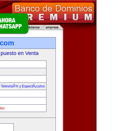
.com
 puesto en Venta
,
TelevisiÃ³n y EspectÃ¡culos
tas