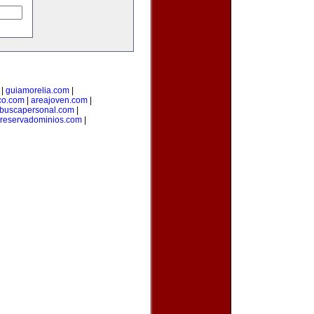
|
guiamorelia.com
|
co.com
|
areajoven.com
|
buscapersonal.com
|
reservadominios.com
|