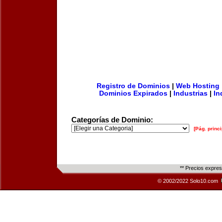
Registro de Dominios
|
Web Hosting
Dominios Expirados
|
Industrias
|
In
Categorías de Dominio:
[Pág. princi
** Precios expre
© 2002/2022 Solo10.com