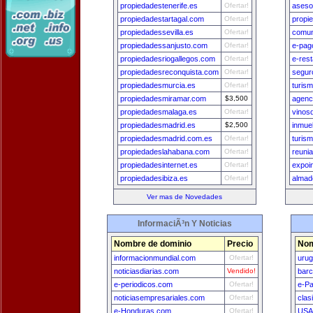
propiedadestenerife.es
Ofertar!
aseso
propiedadestartagal.com
Ofertar!
propi
propiedadessevilla.es
Ofertar!
comun
propiedadessanjusto.com
Ofertar!
e-pag
propiedadesriogallegos.com
Ofertar!
e-res
propiedadesreconquista.com
Ofertar!
segur
propiedadesmurcia.es
Ofertar!
turism
propiedadesmiramar.com
$3,500
agenc
propiedadesmalaga.es
Ofertar!
vinos
propiedadesmadrid.es
$2,500
inmue
propiedadesmadrid.com.es
Ofertar!
turis
propiedadeslahabana.com
Ofertar!
reuni
propiedadesinternet.es
Ofertar!
expoi
propiedadesibiza.es
Ofertar!
almad
Ver mas de Novedades
InformaciÃ³n Y Noticias
Nombre de dominio
Precio
Nom
informacionmundial.com
Ofertar!
uru
noticiasdiarias.com
Vendido!
bar
e-periodicos.com
Ofertar!
e-P
noticiasempresariales.com
Ofertar!
clas
e-Honduras.com
Ofertar!
USA