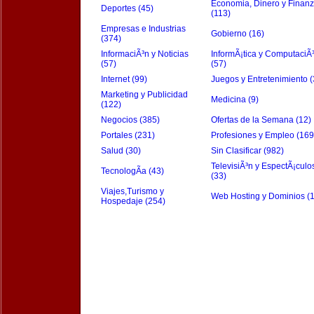
Economia, Dinero y Finan
Deportes (45)
(113)
Empresas e Industrias
Gobierno (16)
(374)
InformaciÃ³n y Noticias
InformÃ¡tica y ComputaciÃ
(57)
(57)
Internet (99)
Juegos y Entretenimiento (
Marketing y Publicidad
Medicina (9)
(122)
Negocios (385)
Ofertas de la Semana (12)
Portales (231)
Profesiones y Empleo (169
Salud (30)
Sin Clasificar (982)
TelevisiÃ³n y EspectÃ¡culo
TecnologÃ­a (43)
(33)
Viajes,Turismo y
Web Hosting y Dominios (
Hospedaje (254)