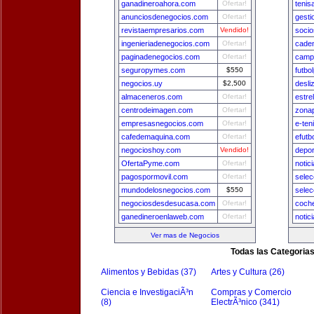
ganadineroahora.com
Ofertar!
tenis
anunciosdenegocios.com
Ofertar!
gest
revistaempresarios.com
Vendido!
socio
ingenieriadenegocios.com
Ofertar!
cade
paginadenegocios.com
Ofertar!
camp
seguropymes.com
$550
futbo
negocios.uy
$2,500
desli
almaceneros.com
Ofertar!
estre
centrodeimagen.com
Ofertar!
zona
empresasnegocios.com
Ofertar!
e-ten
cafedemaquina.com
Ofertar!
efutb
negocioshoy.com
Vendido!
depo
OfertaPyme.com
Ofertar!
notic
pagospormovil.com
Ofertar!
selec
mundodelosnegocios.com
$550
selec
negociosdesdesucasa.com
Ofertar!
coch
ganedineroenlaweb.com
Ofertar!
notic
Ver mas de Negocios
Todas las Categoria
Alimentos y Bebidas (37)
Artes y Cultura (26)
Ciencia e InvestigaciÃ³n
Compras y Comercio
(8)
ElectrÃ³nico (341)