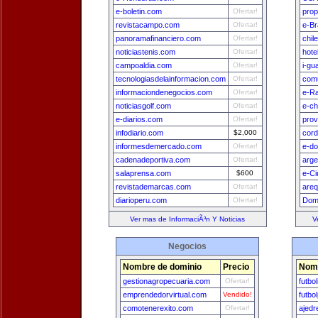
e-boletin.com
Ofertar!
prop
revistacampo.com
Ofertar!
e-Br
panoramafinanciero.com
Ofertar!
chil
noticiastenis.com
Ofertar!
hote
campoaldia.com
Ofertar!
i-gu
tecnologiasdelainformacion.com
Ofertar!
comu
informaciondenegocios.com
Ofertar!
e-Ra
noticiasgolf.com
Ofertar!
e-ch
e-diarios.com
Ofertar!
prov
infodiario.com
$2,000
cord
informesdemercado.com
Ofertar!
e-do
cadenadeportiva.com
Ofertar!
arge
salaprensa.com
$600
e-Ci
revistademarcas.com
Ofertar!
areq
diarioperu.com
Ofertar!
Dom
Ver mas de InformaciÃ³n Y Noticias
V
Negocios
Nombre de dominio
Precio
Nomb
gestionagropecuaria.com
Ofertar!
futbo
emprendedorvirtual.com
Vendido!
futbo
comotenerexito.com
Ofertar!
ajedr