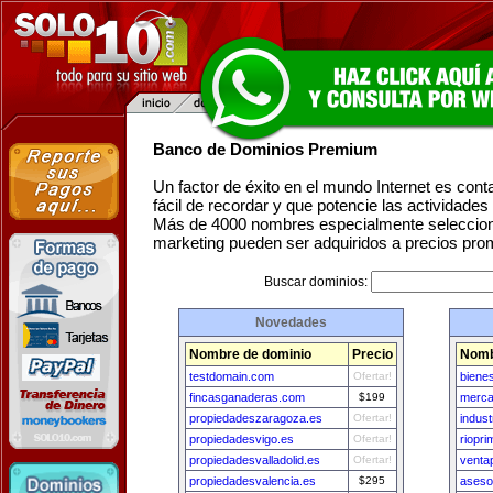
Banco de Dominios Premium
Un factor de éxito en el mundo Internet es con
fácil de recordar y que potencie las actividade
Más de 4000 nombres especialmente seleccion
marketing pueden ser adquiridos a precios pro
Buscar dominios:
Novedades
Nombre de dominio
Precio
Nomb
testdomain.com
Ofertar!
biene
fincasganaderas.com
$199
merca
propiedadeszaragoza.es
Ofertar!
indus
propiedadesvigo.es
Ofertar!
riopr
propiedadesvalladolid.es
Ofertar!
venta
propiedadesvalencia.es
$295
ases