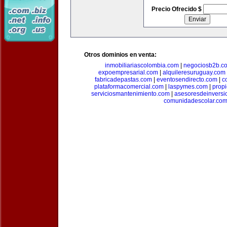
Precio Ofrecido $
Otros dominios en venta:
inmobiliariascolombia.com
|
negociosb2b.c
expoempresarial.com
|
alquileresuruguay.com
fabricadepastas.com
|
eventosendirecto.com
|
c
plataformacomercial.com
|
laspymes.com
|
prop
serviciosmantenimiento.com
|
asesoresdeinversi
comunidadescolar.co