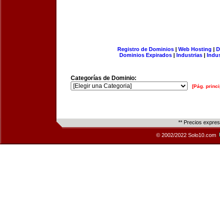
Registro de Dominios
|
Web Hosting
|
D
Dominios Expirados
|
Industrias
|
Indu
Categorías de Dominio:
[Pág. princi
** Precios expre
© 2002/2022 Solo10.com