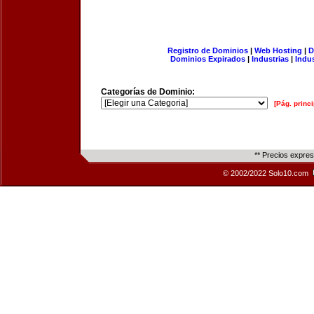
Registro de Dominios
|
Web Hosting
|
D
Dominios Expirados
|
Industrias
|
Indu
Categorías de Dominio:
[Pág. princi
** Precios expre
© 2002/2022 Solo10.com