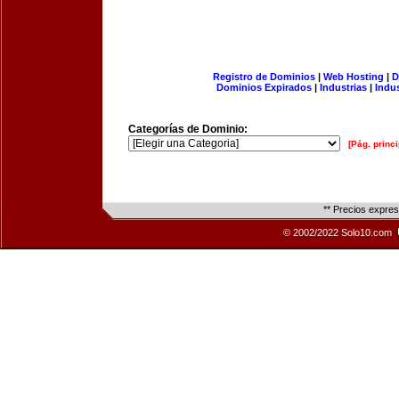
Registro de Dominios
|
Web Hosting
|
D
Dominios Expirados
|
Industrias
|
Indu
Categorías de Dominio:
[Pág. princi
** Precios expre
© 2002/2022 Solo10.com