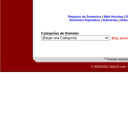
Registro de Dominios
|
Web Hosting
|
D
Dominios Expirados
|
Industrias
|
Indu
Categorías de Dominio:
[Pág. princi
** Precios expre
© 2002/2022 Solo10.com