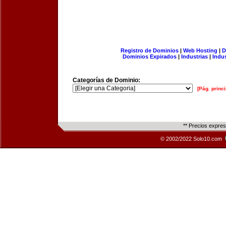
Registro de Dominios
|
Web Hosting
|
D
Dominios Expirados
|
Industrias
|
Indu
Categorías de Dominio:
[Pág. princi
** Precios expre
© 2002/2022 Solo10.com