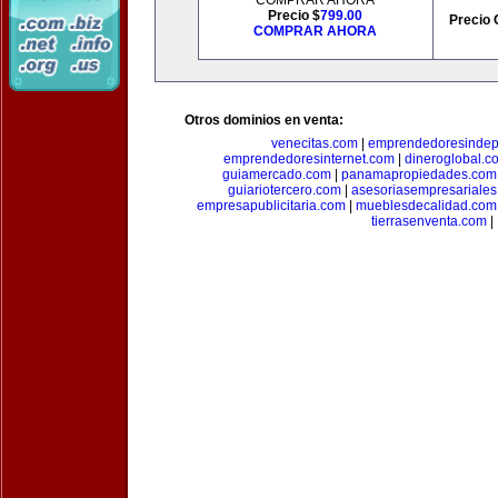
COMPRAR AHORA
Precio $
799.00
Precio 
COMPRAR AHORA
Otros dominios en venta:
venecitas.com
|
emprendedoresindep
emprendedoresinternet.com
|
dineroglobal.c
guiamercado.com
|
panamapropiedades.com
guiariotercero.com
|
asesoriasempresariale
empresapublicitaria.com
|
mueblesdecalidad.com
tierrasenventa.com
|