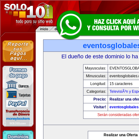
eventosglobale
El dueño de este dominio lo ha
Mayusculas:
EVENTOSGLOB
Minusculas:
eventosglobales
Longitud:
15 caracteres
Categorias:
TelevisiÃ³n y Esp
Precio:
Realizar una ofer
Visitar!
eventosglobale
Serán consideradas ofer
Realizar una Oferta