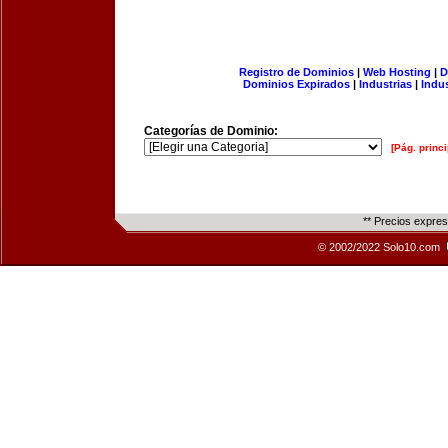
Registro de Dominios
|
Web Hosting
|
D
Dominios Expirados
|
Industrias
|
Indu
Categorías de Dominio:
[Pág. princi
** Precios expre
© 2002/2022 Solo10.com