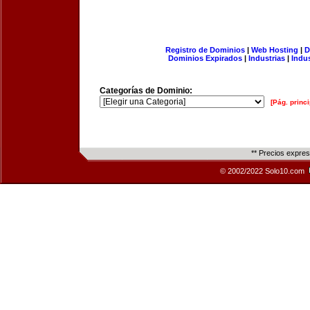
Registro de Dominios
|
Web Hosting
|
D
Dominios Expirados
|
Industrias
|
Indu
Categorías de Dominio:
[Pág. princi
** Precios expre
© 2002/2022 Solo10.com