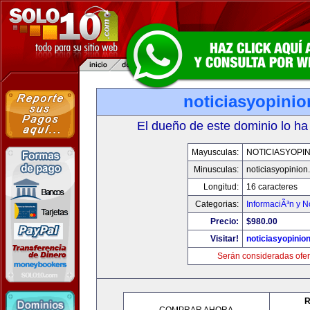
noticiasyopini
El dueño de este dominio lo ha
Mayusculas:
NOTICIASYOPI
Minusculas:
noticiasyopinion
Longitud:
16 caracteres
Categorias:
InformaciÃ³n y N
Precio:
$980.00
Visitar!
noticiasyopinio
Serán consideradas ofer
R