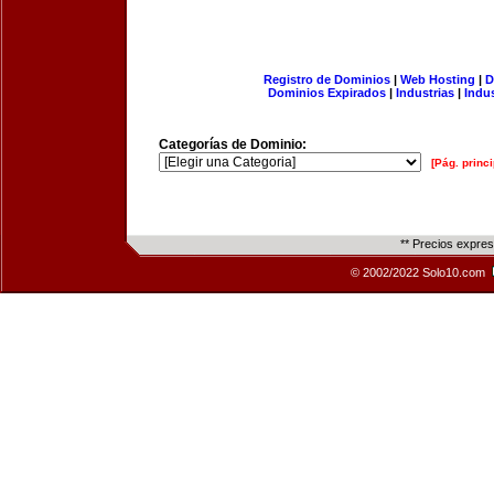
Registro de Dominios
|
Web Hosting
|
D
Dominios Expirados
|
Industrias
|
Indu
Categorías de Dominio:
[Pág. princi
** Precios expre
© 2002/2022 Solo10.com